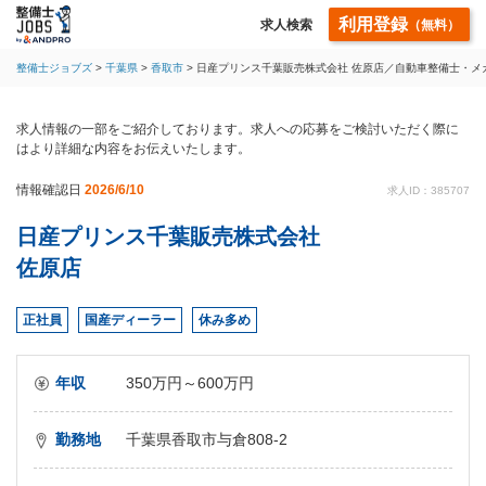
利用登録
求人検索
（無料）
整備士ジョブズ
千葉県
香取市
日産プリンス千葉販売株式会社 佐原店／自動車整備士・メ
求人情報の一部をご紹介しております。求人への応募をご検討いただく際に
はより詳細な内容をお伝えいたします。
情報確認日
2026/6/10
求人ID：385707
日産プリンス千葉販売株式会社
佐原店
正社員
国産ディーラー
休み多め
年収
350万円～600万円
勤務地
千葉県香取市与倉808-2