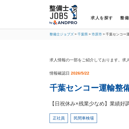
求人を探す
整
整備士ジョブズ
千葉県
市原市
千葉センコー
求人情報の一部をご紹介しております。求
情報確認日
2026/5/22
千葉センコー運輸整備
【日祝休み×残業少なめ】業績好
正社員
民間車検場