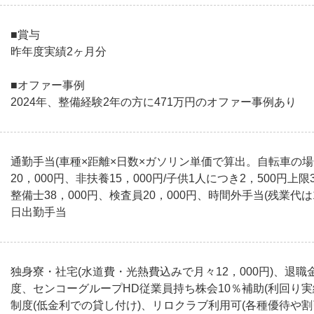
■賞与
昨年度実績2ヶ月分
■オファー事例
2024年、整備経験2年の方に471万円のオファー事例あり
通勤手当(車種×距離×日数×ガソリン単価で算出。自転車の場
20，000円、非扶養15，000円/子供1人につき2，500円上限
整備士38，000円、検査員20，000円、時間外手当(残業代
日出勤手当
独身寮・社宅(水道費・光熱費込みで月々12，000円)、退職
度、センコーグループHD従業員持ち株会10％補助(利回り
制度(低金利での貸し付け)、リロクラブ利用可(各種優待や