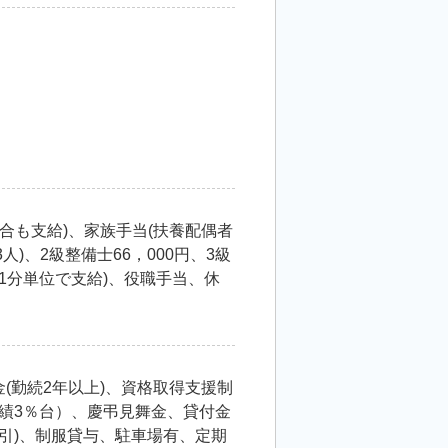
合も支給)、家族手当(扶養配偶者
3人)、2級整備士66，000円、3級
は1分単位で支給)、役職手当、休
金(勤続2年以上)、資格取得支援制
実績3％台）、慶弔見舞金、貸付金
割引)、制服貸与、駐車場有、定期