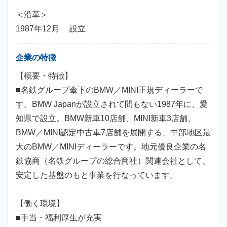
＜沿革＞
1987年12月 設立
企業の特徴
【概要・特徴】
■名鉄グループ傘下のBMW／MINI正規ディーラーで
す。BMW Japanが設立されて間もない1987年に、愛
知県で設立。BMW新車10店舗、MINI新車3店舗、
BMW／MINI認定中古車7店舗を展開する、中部地区最
大のBMW／MINIディーラーです。地元優良企業の名
鉄協商（名鉄グループの総合商社）関連会社として、
安定した基盤のもと事業を行なっています。
【働く環境】
■手当・福利厚生が充実