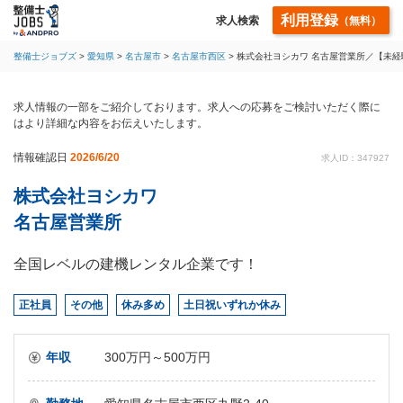
利用登録
求人検索
（無料）
整備士ジョブズ
愛知県
名古屋市
名古屋市西区
株式会社ヨシカワ 名古屋営業所／【未経
求人情報の一部をご紹介しております。求人への応募をご検討いただく際に
はより詳細な内容をお伝えいたします。
情報確認日
2026/6/20
求人ID：347927
株式会社ヨシカワ
名古屋営業所
全国レベルの建機レンタル企業です！
正社員
その他
休み多め
土日祝いずれか休み
年収
300万円～500万円