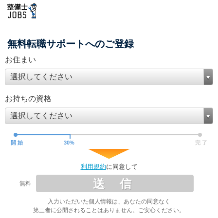
無料転職サポートへのご登録
お住まい
選択してください
お持ちの資格
選択してください
開 始
30
%
完 了
利用規約
に同意して
送 信
無料
入力いただいた個人情報は、あなたの同意なく
第三者に公開されることはありません。ご安心ください。