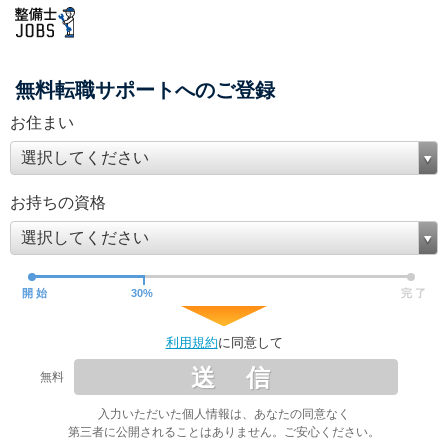
無料転職サポートへのご登録
お住まい
選択してください
お持ちの資格
選択してください
開 始
30
%
完 了
利用規約
に同意して
送 信
無料
入力いただいた個人情報は、あなたの同意なく
第三者に公開されることはありません。ご安心ください。