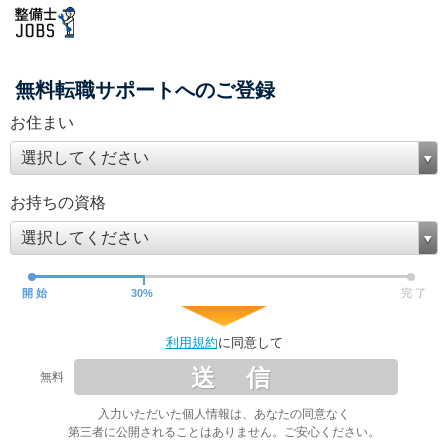
無料転職サポートへのご登録
お住まい
選択してください
お持ちの資格
選択してください
開 始
30
%
完 了
利用規約
に同意して
送 信
無料
入力いただいた個人情報は、あなたの同意なく
第三者に公開されることはありません。ご安心ください。