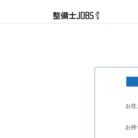
北海道・東北
お住
北海道
青森県
お持
関東