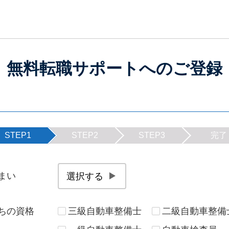
無料転職サポートへのご登録
STEP1
STEP2
STEP3
完了
まい
岩手県
宮城県
秋田県
山形県
ちの資格
三級自動車整備士
二級自動車整備