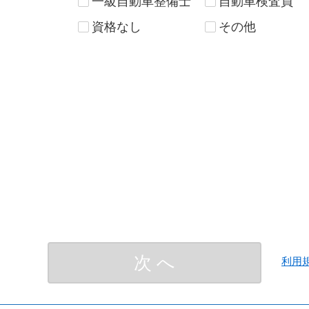
一級自動車整備士
自動車検査員
群馬県
埼玉県
千葉県
東京都
資格なし
その他
石川県
福井県
山梨県
長野県
愛知県
三重県
決 定
大阪府
兵庫県
奈良県
和歌山県
次 へ
利用
岡山県
広島県
山口県
徳島県