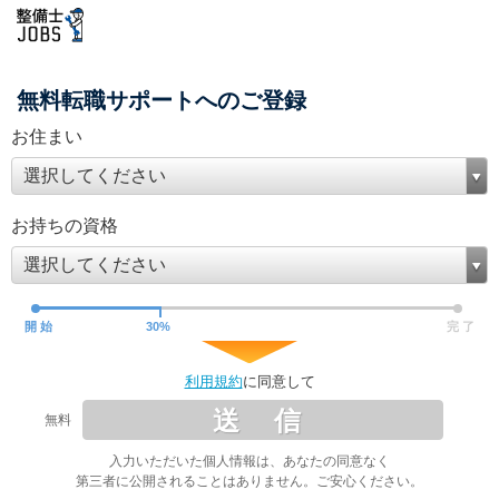
無料転職サポートへのご登録
お住まい
選択してください
お持ちの資格
選択してください
開 始
30
%
完 了
利用規約
に同意して
送 信
無料
入力いただいた個人情報は、あなたの同意なく
第三者に公開されることはありません。ご安心ください。