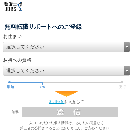
無料転職サポートへのご登録
お住まい
選択してください
お持ちの資格
選択してください
開 始
30
%
完 了
利用規約
に同意して
送 信
無料
入力いただいた個人情報は、あなたの同意なく
第三者に公開されることはありません。ご安心ください。