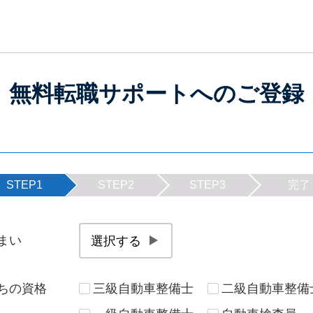
無料転職サポートへのご登録
STEP1
STEP2
STEP3
完了
まい
岩手県
宮城県
秋田県
山形県
ちの資格
三級自動車整備士
二級自動車整備