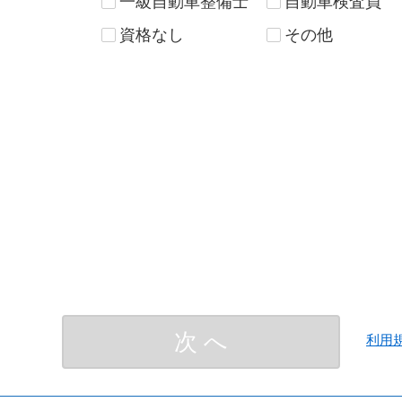
一級自動車整備士
自動車検査員
群馬県
埼玉県
千葉県
東京都
資格なし
その他
石川県
福井県
山梨県
長野県
愛知県
三重県
決 定
大阪府
兵庫県
奈良県
和歌山県
次 へ
利用
岡山県
広島県
山口県
徳島県