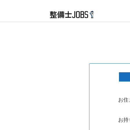
北海道・東北
お住
北海道
青森県
お持
関東