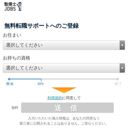
無料転職サポートへのご登録
お住まい
選択してください
お持ちの資格
選択してください
開 始
30
%
完 了
利用規約
に同意して
送 信
無料
入力いただいた個人情報は、あなたの同意なく
第三者に公開されることはありません。ご安心ください。