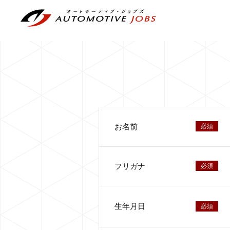
お名前
必須
フリガナ
必須
生年月日
必須